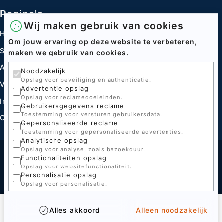
Pagina's
Wij maken gebruik van cookies
Home
Om jouw ervaring op deze website te verbeteren,
Speltakken
maken we gebruik van cookies.
Acties
Noodzakelijk
Opslag voor beveiliging en authenticatie.
Verhuur
Advertentie opslag
Opslag voor reclamedoeleinden.
Informatie centrum
Gebruikersgegevens reclame
Toestemming voor versturen gebruikersdata.
Contact
Gepersonaliseerde reclame
Toestemming voor gepersonaliseerde advertenties.
Analytische opslag
Opslag voor analyse, zoals bezoekduur.
Functionaliteiten opslag
© 2026 Scouting Asten
Opslag voor websitefunctionaliteit.
Gemaakt door
Personalisatie opslag
Opslag voor personalisatie.
Alles akkoord
Alleen noodzakelijk
Home
Speltakken
Verhuur
Contact
Menu