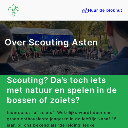
Huur de blokhut
Over Scouting Asten
Scouting? Da’s toch iets
met natuur en spelen in de
bossen of zoiets?
Inderdaad: "of zoiets". Wekelijks wordt door een
groep enthousiaste jongeren in de leeftijd vanaf 15
jaar, bij ons bekend als ‘de leiding’ leuke