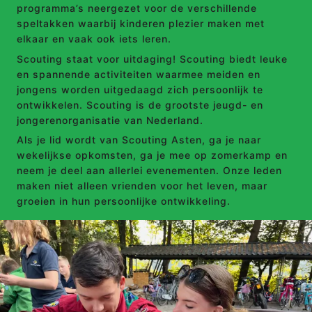
programma’s neergezet voor de verschillende
speltakken waarbij kinderen plezier maken met
elkaar en vaak ook iets leren.
Scouting staat voor uitdaging! Scouting biedt leuke
en spannende activiteiten waarmee meiden en
jongens worden uitgedaagd zich persoonlijk te
ontwikkelen. Scouting is de grootste jeugd- en
jongerenorganisatie van Nederland.
Als je lid wordt van Scouting Asten, ga je naar
wekelijkse opkomsten, ga je mee op zomerkamp en
neem je deel aan allerlei evenementen. Onze leden
maken niet alleen vrienden voor het leven, maar
groeien in hun persoonlijke ontwikkeling.