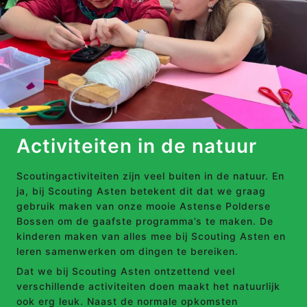
Activiteiten in de natuur
Scoutingactiviteiten zijn veel buiten in de natuur. En
ja, bij Scouting Asten betekent dit dat we graag
gebruik maken van onze mooie Astense Polderse
Bossen om de gaafste programma’s te maken. De
kinderen maken van alles mee bij Scouting Asten en
leren samenwerken om dingen te bereiken.
Dat we bij Scouting Asten ontzettend veel
verschillende activiteiten doen maakt het natuurlijk
ook erg leuk. Naast de normale opkomsten