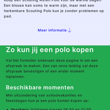
Een blouse kan soms te warm zijn, maar met een
herkenbare Scouting Polo kun je zonder problemen op
pad.
Meer informatie
Zo kun jij een polo kopen
Vul het formulier onderaan deze pagina in om een
afspraak te maken. Een van onze leiding zal deze
afspraak bevestigen of een ander moment
inplannen.
Beschikbare momenten
Met uitzondering van schoolvakanties en
feestdagen kun je een polo komen kopen op:
Voorkeur:
Vrijdagen tussen 18:30 en 21:00