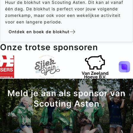
Huur de blokhut van Scouting Asten. Dit kan al vanaf
één dag. De blokhut is perfect voor jouw volgende
zomerkamp, maar ook voor een wekelijkse activiteit
voor een langere periode.
Ontdek en boek de blokhut
Onze trotse sponsoren
Meld je aan als sponsor van
Scouting Asten
Help ons om nieuwe materialen te kopen voor onze
leden en onze blokhut te onderhouden voor maar
€25,00 per jaar!