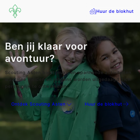
Huur de blokhut
Ben jij klaar voor
avontuur?
Scouting Asten biedt leuke en spannende activiteiten
waarmee meiden en jongens worden uitgedaagd zich
persoonlijk te ontwikkelen.
Ontdek Scouting Asten
Huur de blokhut